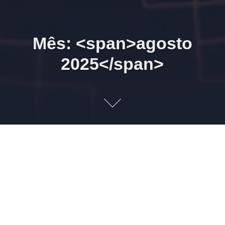
Mês: <span>agosto
2025</span>
26/08/2025 09h00 Grupo de
Testes
21 DE AGOSTO DE 2025
LEONARDO AMORIM
INFORMATIVO
1
Acesso restrito a usuários do grupo de testes do
SEIFolha/Hal9000/eSocial. Para acesso ao evento, usar os
mesmos dados da sala Zoom LLConsulte. 1. CNPJ