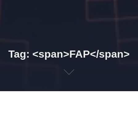
Tag: <span>FAP</span>
FAP vigente
27 DE SETEMBRO DE 2018
LEONARDO AMORIM
TRABALHISTA
ESOCIAL
,
FAP
,
INSS
,
SEFIP
Publicado em 27/09/2018 11h50 Atualizado em 02/01/2024
17h40 Fator Acidentário de Prevenção (FAP) é um coeficiente