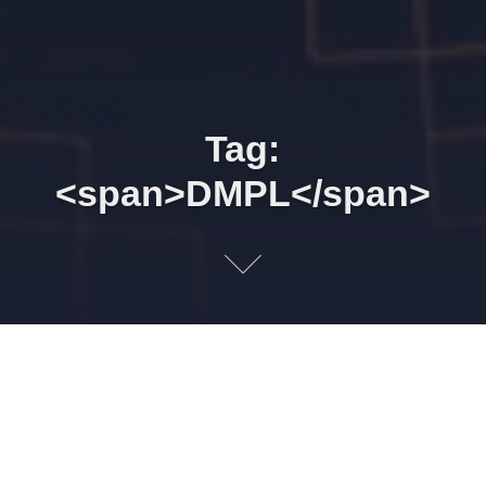
Tag:
<span>DMPL</span>
Agenda 18/12/2018 a
31/01/2019
13 DE JANEIRO DE 2019
LEONARDO AMORIM
EVENTOS
CONTÁBIL
,
DFC
,
DMPL
,
REINF
,
SEIFOLHA
,
SITE LLCONSULTE
,
SUPORTE