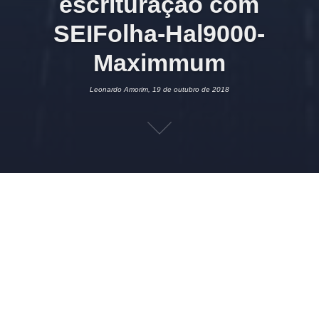
escrituração com
SEIFolha-Hal9000-
Maximmum
Leonardo Amorim, 19 de outubro de 2018
19 DE OUTUBRO DE 2018
LEONARDO AMORIM
CONTABILIDADE
,
SEIFOLHA
,
TRABALHISTA
CONTÁBIL
,
EXACTUS
A partir de janeiro de 2019, o SEIFolha e o Hal9000 estarão
sincronizados para gerar registros digitais de lançamentos
contábeis da folha sem a interferência do usuário na
parametrização de contas a débito e a crédito, usando planos
padrões da Contabilidade Maximmum, da Exacuts.