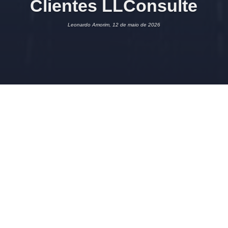
Clientes LLConsulte
Leonardo Amorim, 12 de maio de 2026
12 DE MAIO DE 2026
LEONARDO AMORIM
INFORMATIVO
1
Acesso restrito a membros do grupo Clientes LLConsulte.
Para acesso ao evento, usar os mesmos dados da sala Zoom
LLConsulte.
1. Reforma Tributária no Simples Nacional
1.1. Apuração PGDAS sobre receitas
1.2.
Opção pelo modelo regular de apuração da CBS e do IBS
1.3. Apuração de empresas do Simples Nacional na Escrita
Fiscal